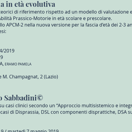
 in età evolutiva
eorici di riferimento rispetto ad un modello di valutazione 
Abilità Prassico-Motorie in età scolare e prescolare.
lo APCM-2 nella nuova versione per la fascia d’età dei 2-3 an
esi:
04/2019
19
A,
ERAMO PAMELA
.le M. Champagnat, 2 (Lazio)
o Sabbadini©
su casi clinici secondo un “Approccio multisistemico e integ
 casi di Disprassia, DSL con componenti disprattiche, DSA s
19 / martedì 7 maggio 2019