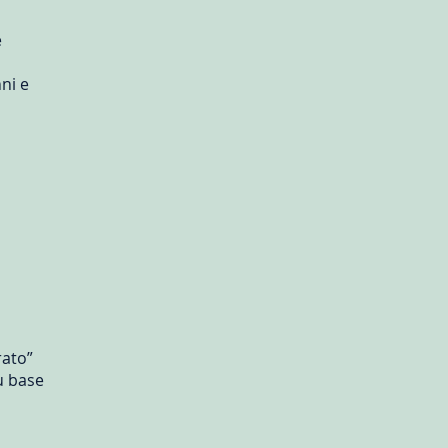
e
ni e
rato”
u base