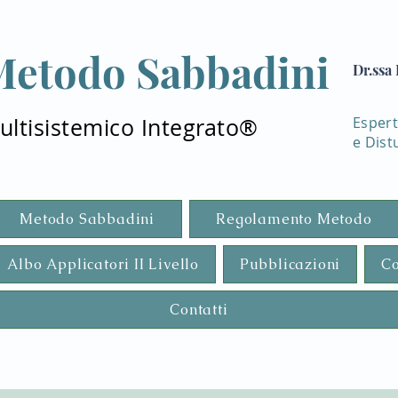
Metodo Sabbadini
Dr.ssa
ultisistemico Integrato®
Espert
e
Dist
Metodo Sabbadini
Regolamento Metodo
Albo Applicatori II Livello
Pubblicazioni
Co
Contatti